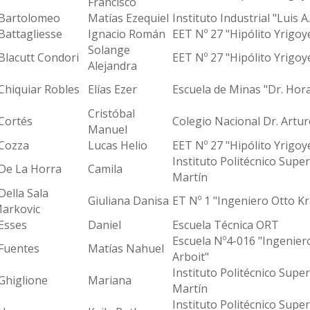
Francisco
artolomeo
Matías Ezequiel
Instituto Industrial "Luis 
attagliesse
Ignacio Román
EET Nº 27 "Hipólito Yrigoy
Solange
lacutt Condori
EET Nº 27 "Hipólito Yrigoy
Alejandra
hiquiar Robles
Elías Ezer
Escuela de Minas "Dr. Horac
Cristóbal
ortés
Colegio Nacional Dr. Arturo 
Manuel
ozza
Lucas Helio
EET Nº 27 "Hipólito Yrigoy
Instituto Politécnico Supe
e La Horra
Camila
Martín
ella Sala
Giuliana Danisa
ET Nº 1 "Ingeniero Otto K
arkovic
sses
Daniel
Escuela Técnica ORT
Escuela Nº4-016 "Ingenier
uentes
Matías Nahuel
Arboit"
Instituto Politécnico Supe
higlione
Mariana
Martín
Instituto Politécnico Supe