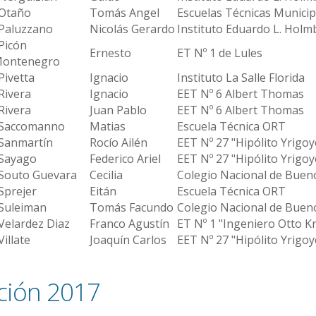
taño
Tomás Angel
Escuelas Técnicas Municip
aluzzano
Nicolás Gerardo
Instituto Eduardo L. Holm
icón
Ernesto
ET Nº 1 de Lules
ontenegro
ivetta
Ignacio
Instituto La Salle Florida
ivera
Ignacio
EET Nº 6 Albert Thomas
ivera
Juan Pablo
EET Nº 6 Albert Thomas
accomanno
Matias
Escuela Técnica ORT
anmartín
Rocío Ailén
EET Nº 27 "Hipólito Yrigoy
ayago
Federico Ariel
EET Nº 27 "Hipólito Yrigoy
outo Guevara
Cecilia
Colegio Nacional de Buen
prejer
Eitán
Escuela Técnica ORT
uleiman
Tomás Facundo
Colegio Nacional de Buen
elardez Diaz
Franco Agustín
ET Nº 1 "Ingeniero Otto K
illate
Joaquín Carlos
EET Nº 27 "Hipólito Yrigoy
ción 2017