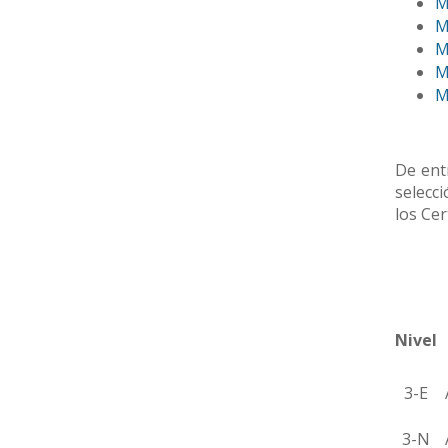
M
M
M
M
M
De entr
selecc
los Ce
Nivel
3-E
A
3-N
A