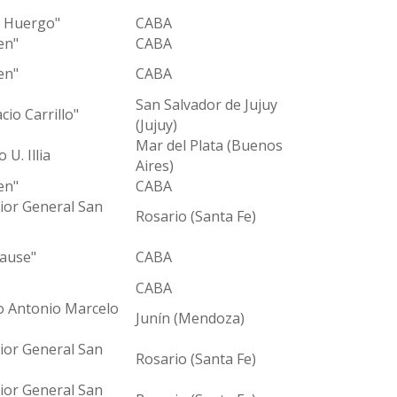
A. Huergo"
CABA
en"
CABA
en"
CABA
San Salvador de Jujuy
io Carrillo"
(Jujuy)
Mar del Plata (Buenos
U. Illia
Aires)
en"
CABA
rior General San
Rosario (Santa Fe)
rause"
CABA
CABA
o Antonio Marcelo
Junín (Mendoza)
rior General San
Rosario (Santa Fe)
rior General San