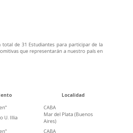
 total de 31 Estudiantes para participar de la
comitivas que representarán a nuestro país en
iento
Localidad
en"
CABA
Mar del Plata (Buenos
 U. Illia
Aires)
en"
CABA