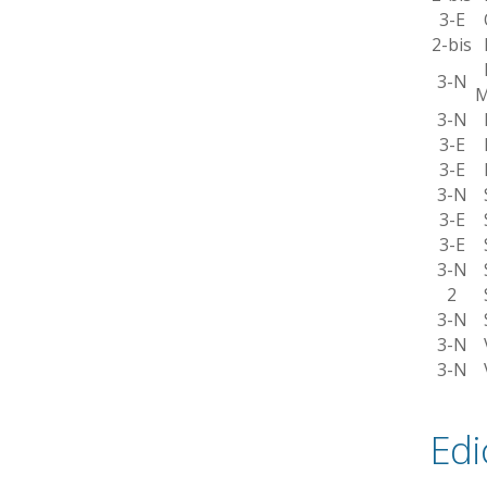
3-E
O
2-bis
P
P
3-N
M
3-N
P
3-E
R
3-E
R
3-N
S
3-E
S
3-E
S
3-N
S
2
S
3-N
S
3-N
V
3-N
V
Edi