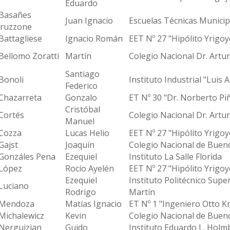
Eduardo
asañes
Juan Ignacio
Escuelas Técnicas Municip
ruzzone
attagliese
Ignacio Román
EET Nº 27 "Hipólito Yrigoy
ellomo Zoratti
Martín
Colegio Nacional Dr. Arturo
Santiago
onoli
Instituto Industrial "Luis 
Federico
hazarreta
Gonzalo
ET Nº 30 "Dr. Norberto Pi
Cristóbal
ortés
Colegio Nacional Dr. Arturo
Manuel
ozza
Lucas Helio
EET Nº 27 "Hipólito Yrigoy
ajst
Joaquín
Colegio Nacional de Buen
onzáles Pena
Ezequiel
Instituto La Salle Florida
ópez
Rocío Ayelén
EET Nº 27 "Hipólito Yrigoy
Ezequiel
Instituto Politécnico Supe
uciano
Rodrigo
Martín
endoza
Matías Ignacio
ET Nº 1 "Ingeniero Otto K
ichalewicz
Kevin
Colegio Nacional de Buen
erguizian
Guido
Instituto Eduardo L. Holm