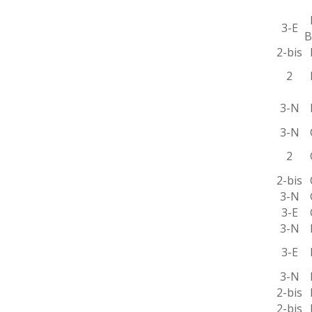
B
3-E
B
2-bis
B
2
B
3-N
B
3-N
C
2
C
2-bis
C
3-N
G
3-E
G
3-N
L
3-E
L
3-N
M
2-bis
M
2-bis
N