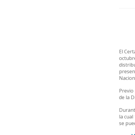
El Cert
octubr
distri
presen
Nacion
Previo 
de la D
Durante
la cual
se pued