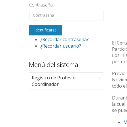
Contraseña
¿Recordar contraseña?
El Cert
¿Recordar usuario?
Partici
Los Es
pertene
Menú del sistema
Previo
Registro de Profesor
Noviemb
Coordinador
todo el
Durante
la cual
se pued
M