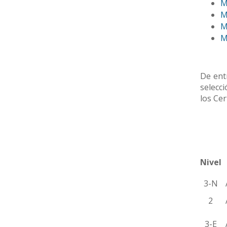
M
M
M
M
De entr
selecc
los Ce
Nivel
3-N
A
2
A
3-E
A