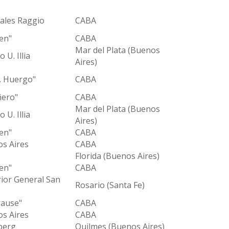
ales Raggio
CABA
en"
CABA
Mar del Plata (Buenos
 U. Illia
Aires)
A. Huergo"
CABA
ñero"
CABA
Mar del Plata (Buenos
 U. Illia
Aires)
en"
CABA
os Aires
CABA
Florida (Buenos Aires)
en"
CABA
rior General San
Rosario (Santa Fe)
rause"
CABA
os Aires
CABA
berg
Quilmes (Buenos Aires)