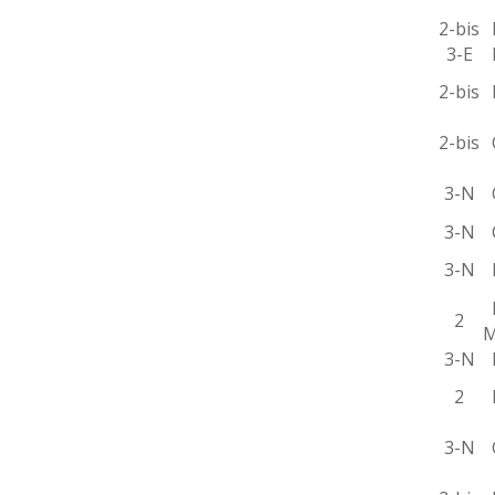
2-bis
B
3-E
B
2-bis
B
2-bis
C
3-N
C
3-N
C
3-N
D
D
2
M
3-N
E
2
F
3-N
G